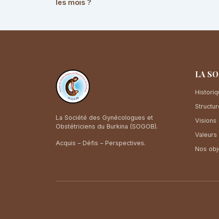
les mois ?
LA S
Histori
Structur
La Société des Gynécologues et
Visions 
Obstétriciens du Burkina (SOGOB).
Valeurs
Acquis – Défis – Perspectives.
Nos obj