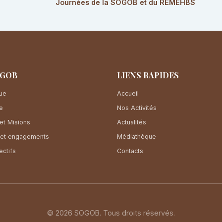
Journées de la SOGOB et du REMEHBS
OGOB
LIENS RAPIDES
que
Accueil
e
Nos Activités
et Misions
Actualités
 et engagements
Médiathèque
ectifs
Contacts
© 2026 SOGOB. Tous droits réservés.